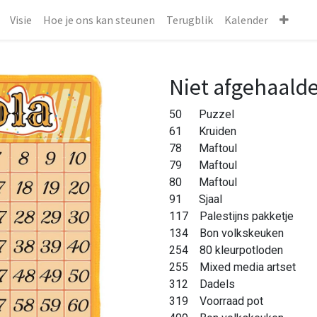
Visie
Hoe je ons kan steunen
Terugblik
Kalender
Niet afgehaald
50 Puzzel
61 Kruiden
78 Maftoul
79 Maftoul
80 Maftoul
91 Sjaal
117 Palestijns pakketje
134 Bon volkskeuken
254 80 kleurpotloden
255 Mixed media artset
312 Dadels
319 Voorraad pot